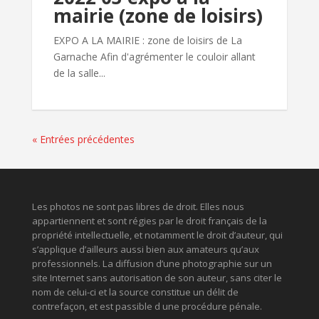
mairie (zone de loisirs)
EXPO A LA MAIRIE : zone de loisirs de La
Garnache Afin d'agrémenter le couloir allant
de la salle...
« Entrées précédentes
Les photos ne sont pas libres de droit. Elles nous
appartiennent et sont régies par le droit français de la
propriété intellectuelle, et notamment le droit d’auteur, qui
s’applique d’ailleurs aussi bien aux amateurs qu’aux
professionnels. La diffusion d’une photographie sur un
site Internet sans autorisation de son auteur, sans citer le
nom de celui-ci et la source constitue un délit de
contrefaçon, et est passible d une procédure pénale.