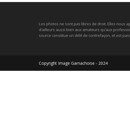
Les photos ne sont pas libres de droit. Elles nous ap
d’ailleurs aussi bien aux amateurs qu’aux profession
source constitue un délit de contrefaçon, et est pa
Copyright Image Garnachoise - 2024