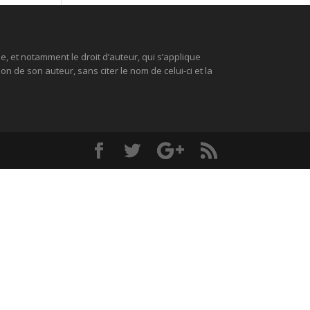
le, et notamment le droit d’auteur, qui s’applique
n de son auteur, sans citer le nom de celui-ci et la