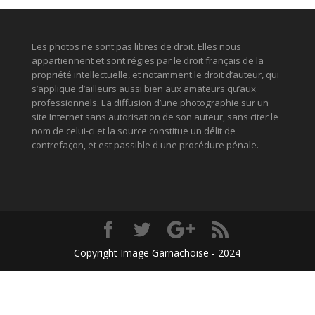
Les photos ne sont pas libres de droit. Elles nous
appartiennent et sont régies par le droit français de la
propriété intellectuelle, et notamment le droit d’auteur, qui
s’applique d’ailleurs aussi bien aux amateurs qu’aux
professionnels. La diffusion d’une photographie sur un
site Internet sans autorisation de son auteur, sans citer le
nom de celui-ci et la source constitue un délit de
contrefaçon, et est passible d une procédure pénale.
Copyright Image Garnachoise - 2024