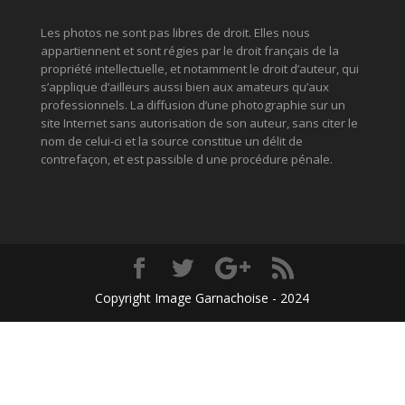
Les photos ne sont pas libres de droit. Elles nous
appartiennent et sont régies par le droit français de la
propriété intellectuelle, et notamment le droit d’auteur, qui
s’applique d’ailleurs aussi bien aux amateurs qu’aux
professionnels. La diffusion d’une photographie sur un
site Internet sans autorisation de son auteur, sans citer le
nom de celui-ci et la source constitue un délit de
contrefaçon, et est passible d une procédure pénale.
Copyright Image Garnachoise - 2024