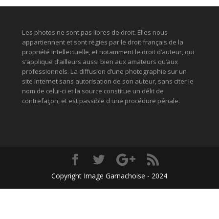
Les photos ne sont pas libres de droit. Elles nous
appartiennent et sont régies par le droit français de la
propriété intellectuelle, et notamment le droit d’auteur, qui
s’applique d’ailleurs aussi bien aux amateurs qu’aux
professionnels. La diffusion d’une photographie sur un
site Internet sans autorisation de son auteur, sans citer le
nom de celui-ci et la source constitue un délit de
contrefaçon, et est passible d une procédure pénale.
Copyright Image Garnachoise - 2024