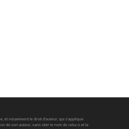
le, et notamment le droit d’auteur, qui s’applique
n de son auteur, sans citer le nom de celui-ci et la