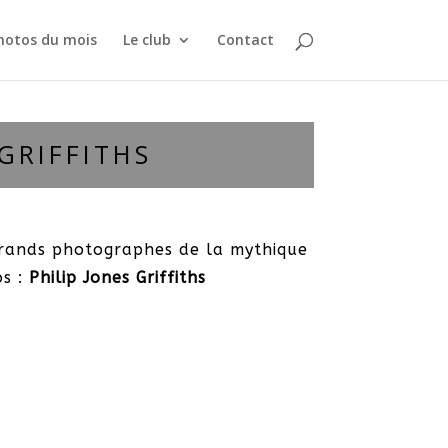
hotos du mois
Le club
Contact
GRIFFITHS
grands photographes de la mythique
s :
Philip Jones Griffiths